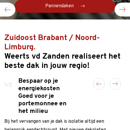
Dakramen & Dakkapellen
Inspectie en onderhoud
Pannendaken
Platte daken
Dakisolatie
Zinkwerk
Zuidoost Brabant / Noord-
Limburg.
Weerts vd Zanden realiseert het
beste dak in jouw regio!
Bespaar op je
Van een
1/2
energiekosten
tussenwoning tot
Goed voor je
een
portemonnee en
woningbouwproject!
het milieu
Weerts van der Zanden is flexibel en houdt van
Bij het vervangen van je dak is isolatie altijd een
uitdagingen op hoog niveau. Neem gerust contact op voor
belangrijk aandachtspunt. Met nieuwe dakplaten